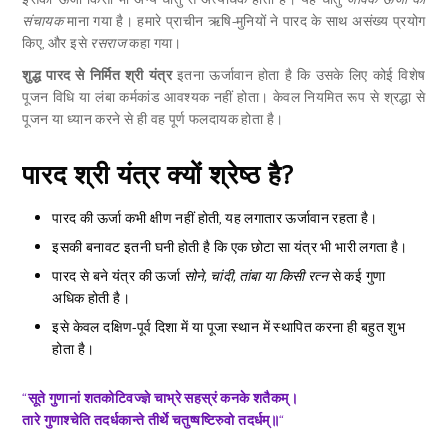
इसकी ऊर्जा किसी भी अन्य धातु से अत्यधिक होती है। यह धातु
जैविक ऊर्जा का
संचायक
माना गया है। हमारे प्राचीन ऋषि-मुनियों ने पारद के साथ असंख्य प्रयोग
किए, और इसे
रसराज
कहा गया।
शुद्ध पारद से निर्मित श्री यंत्र
इतना ऊर्जावान होता है कि उसके लिए कोई विशेष
पूजन विधि या लंबा कर्मकांड आवश्यक नहीं होता। केवल नियमित रूप से श्रद्धा से
पूजन या ध्यान करने से ही वह पूर्ण फलदायक होता है।
पारद श्री यंत्र क्यों श्रेष्ठ है?
पारद की ऊर्जा कभी क्षीण नहीं होती, यह लगातार ऊर्जावान रहता है।
इसकी बनावट इतनी घनी होती है कि एक छोटा सा यंत्र भी भारी लगता है।
पारद से बने यंत्र की ऊर्जा
सोने, चांदी, तांबा या किसी रत्न
से कई गुणा
अधिक होती है।
इसे केवल दक्षिण-पूर्व दिशा में या पूजा स्थान में स्थापित करना ही बहुत शुभ
होता है।
“
सूते गुणानां शतकोटिवज्ज्ञे चाभ्रे सहस्रं कनके शतैकम्।
तारे गुणाश्चेति तदर्धकान्ते तीर्थे चतुष्षष्टिरुवो तदर्धम्॥
“