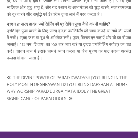
हाँ, घर में पारद द्वादश ज्योतिर्लिंग रखना अत्यंत शुभ माना जाता है। पारद एक
सात्विक और शुद्ध धातु है, और यह स्थान के आभामंडल को शुद्ध करने, नकारात्मकता
को दूर करने और समृद्धि एवं ईश्वरीय कृपा लाने में मदद करता है।
प्रश्न 3: पारद द्वादश ज्योतिर्लिंग की प्रतिदिन पूजा कैसे करनी चाहिए?
प्रतिदिन पूजा करने के लिए, पारद द्वादश ज्योतिर्लिंग को साफ़ कपड़े या तांबे की थाली
में रखें। सुबह जल या दूध से अभिषेक करें। फूल, बिल्वपत्र चढ़ाएँ और घी का दीपक
जलाएँ। “ॐ नमः शिवाय” का 108 बार जाप करें या द्वादश ज्योतिर्लिंग स्तोत्र का पाठ
करें। सावन मास में इसके सामने ध्यान करना या शिव पुराण का पाठ करना अत्यंत
फलदायी माना जाता है।
THE DIVINE POWER OF PARAD DWADASH JYOTIRLING IN THE
HOLY MONTH OF SHRAWAN | 12 JYOTIRLING DARSHAN AT HOME
WHY WORSHIP PARAD DURGA MATA IDOL ? THE GREAT
SIGNIFICANCE OF PARAD IDOLS